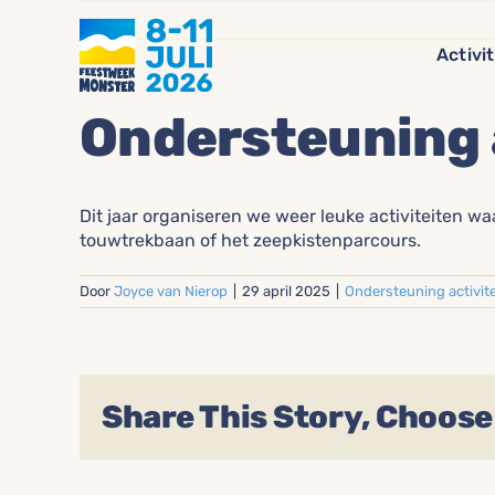
Ga
naar
Activi
inhoud
Ondersteuning 
Dit jaar organiseren we weer
leuk
e activiteiten w
touwtrekbaan of
het
zeepkisten
parcours
.
Door
Joyce van Nierop
|
29 april 2025
|
Ondersteuning activit
Share This Story, Choose