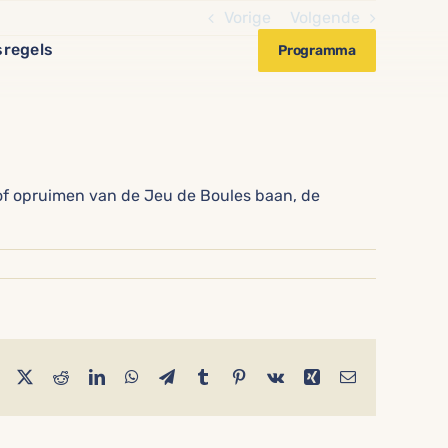
Vorige
Volgende
sregels
Programma
of opruimen
van de Jeu de Boules baan
,
de
Facebook
X
Reddit
LinkedIn
WhatsApp
Telegram
Tumblr
Pinterest
Vk
Xing
E-
mail