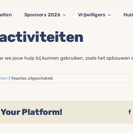
teiten
Sponsors 2026
Vrijwilligers
Hui
activiteiten
aar we jouw hulp bij kunnen gebruiken
, zoals het opbouwen 
voor
eiten
|
Reacties uitgeschakeld
Ondersteuning
activiteiten
 Your Platform!