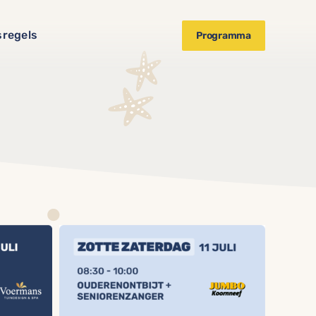
sregels
Programma