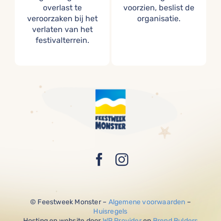
overlast te
voorzien, beslist de
veroorzaken bij het
organisatie.
verlaten van het
festivalterrein.
© Feestweek Monster –
Algemene voorwaarden
–
Huisregels
Hosting en website door
WP Provider
en
Brend Bulders