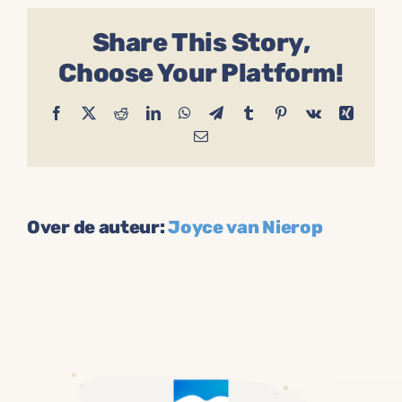
vrijwilligerswerk
plaats?
Share This Story,
Choose Your Platform!
Facebook
X
Reddit
LinkedIn
WhatsApp
Telegram
Tumblr
Pinterest
Vk
Xing
E-
mail
Over de auteur:
Joyce van Nierop