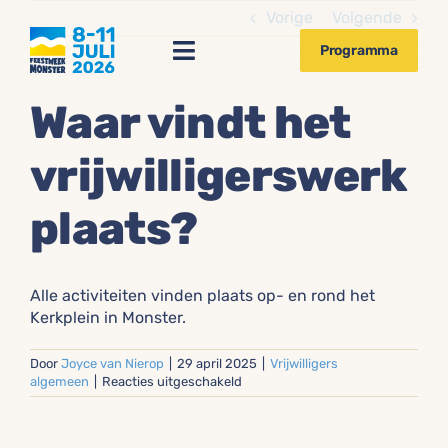
Ga
Vorige
Volgende
naar
Programma
inhoud
Toggle
Navigation
Waar vindt het
Activiteiten
vrijwilligerswerk
Sponsors 2026
plaats?
Vrijwilligers
Huisregels
Alle activiteiten vinden
plaats
op- en rond het
Kerkplein in Monster
.
Door
Joyce van Nierop
|
29 april 2025
|
Vrijwilligers
voor
algemeen
|
Reacties uitgeschakeld
Waar
vindt
het