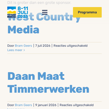
Ga
Dit is groter dan een grote sponsor.
naar
Programma
West Country
inhoud
Toggle
Navigation
Media
Activiteiten
Sponsors 2026
voor
Door
Bram Geers
|
7 juli 2026
|
Reacties uitgeschakeld
West
Lees meer
Country
Vrijwilligers
Media
Huisregels
Daan Maat
Timmerwerken
voor
Door
Bram Geers
|
9 januari 2026
|
Reacties uitgeschakeld