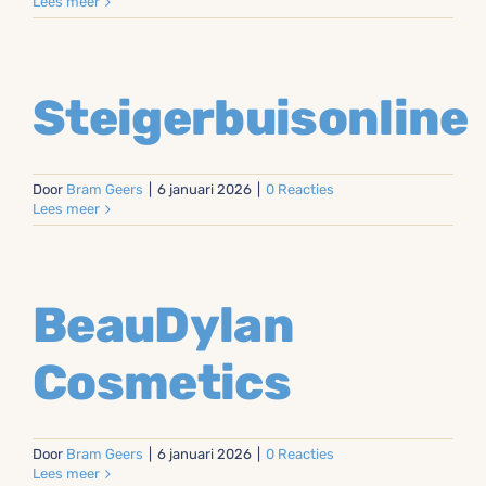
Daan
Lees meer
Maat
Timmerwe
Steigerbuisonline
Door
Bram Geers
|
6 januari 2026
|
0 Reacties
Lees meer
BeauDylan
Cosmetics
Door
Bram Geers
|
6 januari 2026
|
0 Reacties
Lees meer