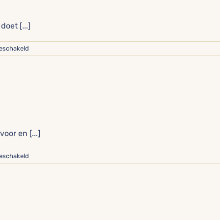
oet [...]
voor
geschakeld
Muntenbalie
oor en [...]
voor
geschakeld
Koffiejuf