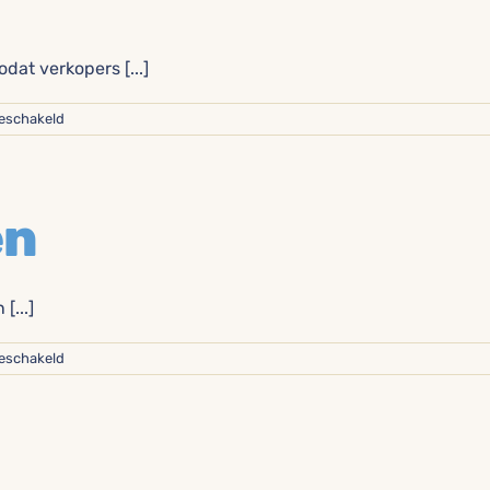
dat verkopers [...]
voor
geschakeld
Inschenken
en
[...]
voor
geschakeld
Barren
aanvullen