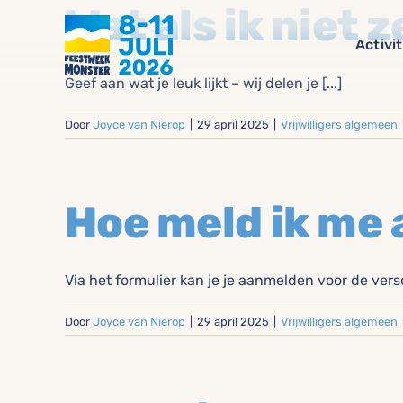
Ga
Wat als ik niet 
naar
Activi
inhoud
Geef aan wat je leuk lijkt – wij delen je [...]
Door
Joyce van Nierop
|
29 april 2025
|
Vrijwilligers algemeen
Hoe meld ik me 
Via het formulier kan je je aanmelden voor de versch
Door
Joyce van Nierop
|
29 april 2025
|
Vrijwilligers algemeen