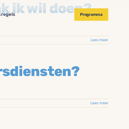
k ik wil doen?
sregels
Programma
Lees meer
ersdiensten?
Lees meer