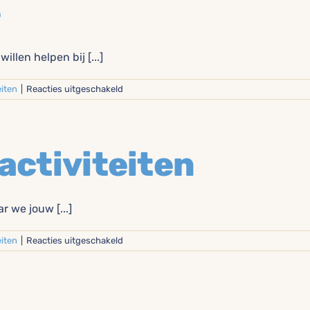
e
voor
vrijwilligersdiensten?
illen helpen bij [...]
voor
eiten
|
Reacties uitgeschakeld
Zeepkistenrace
activiteiten
r we jouw [...]
voor
eiten
|
Reacties uitgeschakeld
Ondersteuning
activiteiten