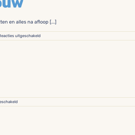
ouw
 en alles na afloop [...]
voor
Reacties uitgeschakeld
Opbouw
en
afbouw
voor
geschakeld
Verkopen